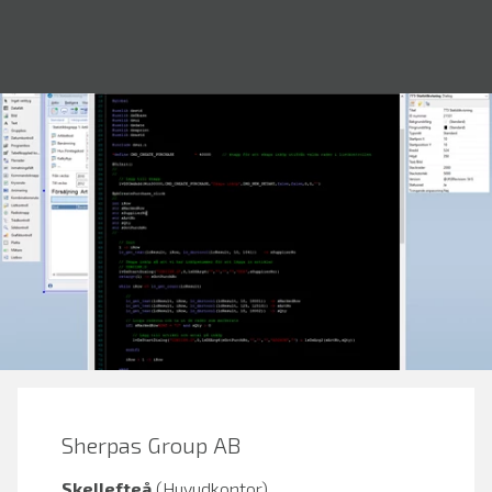
Sherpas Group AB
Skellefteå
(Huvudkontor)