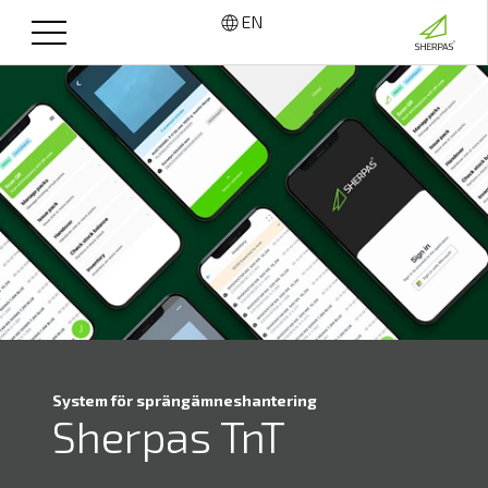
EN
System för sprängämneshantering
Sherpas TnT