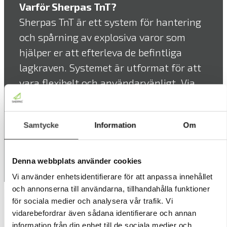
Varför Sherpas TnT?
Sherpas TnT är ett system för hantering
och spårning av explosiva varor som
hjälper er att efterleva de befintliga
lagkraven. Systemet är utformat för att
vara flexibelt och användarvänligt. Via
datorn administreras systemet, där ni
enkelt kan lägga upp användare,
Samtycke
Information
Om
lagerområden och produktgrupper.
Denna webbplats använder cookies
Vi använder enhetsidentifierare för att anpassa innehållet
och annonserna till användarna, tillhandahålla funktioner
för sociala medier och analysera vår trafik. Vi
vidarebefordrar även sådana identifierare och annan
information från din enhet till de sociala medier och