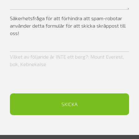
Säkerhetsfråga för att förhindra att spam-robotar
använder detta formulär för att skicka skräppost till
oss!
Vilket av följande är INTE ett berg?: Mount Everest,
bok, Kebnekaise
SKICKA