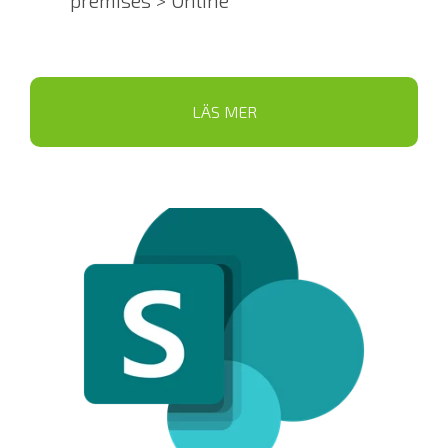
premises > Online
LÄS MER