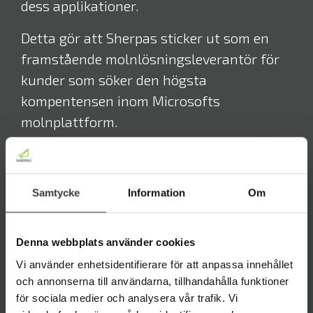
dess applikationer.
Detta gör att Sherpas sticker ut som en
framstående molnlösningsleverantör för
kunder som söker den högsta
kompentensen inom Microsofts
molnplattform.
Den certifierade kompetensen uppnåddes
genom att framgångsrikt arbeta med både
Samtycke
Information
Om
små, mellan och stora bolag inom
Microsoft 365 samt att flertalet
Sherpasanställda behövde genomföra och
Denna webbplats använder cookies
klara av Microsoft-certifierade prov inom
Vi använder enhetsidentifierare för att anpassa innehållet
ämnet.
och annonserna till användarna, tillhandahålla funktioner
för sociala medier och analysera vår trafik. Vi