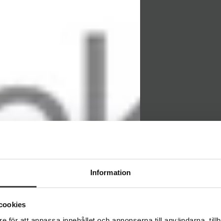
NYHET
Stockh
Information
Sherp
cookies
e för att anpassa innehållet och annonserna till användarna, tillh