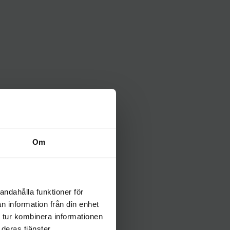
Om
ljer Sherpas
andahålla funktioner för
n information från din enhet
 tur kombinera informationen
deras tjänster.