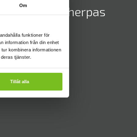
Om
gvisare på Sherpas
andahålla funktioner för
n information från din enhet
 tur kombinera informationen
deras tjänster.
Tillåt alla