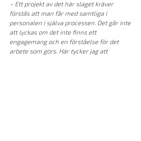
– Ett projekt av det här slaget kräver
förstås att man får med samtliga i
personalen i själva processen. Det går inte
att lyckas om det inte finns ett
engagemang och en förståelse för det
arbete som görs. Här tycker jag att
personalen tillsammans med Sherpas
lyckats visa hur engagemang och kunskap
är starkt bidragande till att möjliggöra en
effektivisering och förenkling av processer
och operationer
, säger Jenny Furtenbach,
Ansvarig projektledare på Latitude 64
°
.
–
Vi ville göra det möjligt för Latitude 64
°
att få maximal avkastning från det ERP-
system som slutligen skulle