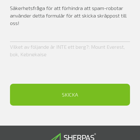
Säkerhetsfråga för att förhindra att spam-robotar
använder detta formulär för att skicka skräppost till
oss!
Vilket av följande är INTE ett berg?: Mount Everest,
bok, Kebnekaise
SKICKA