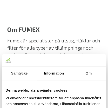
Om FUMEX
Fumex är specialister på utsug, fläktar och
filter för alla typer av tillämpningar och
miljöer. En produktutveckling som bygger
på modern teknik och design skapar
framtidens produkter för en bättre
Samtycke
Information
Om
arbetsmiljö. Distribution genom egna
dotterbolag i USA, Kina och Tyskland samt
distributörer över hela världen skapar
Denna webbplats använder cookies
förutsättningar för en fortsatt stabil
Vi använder enhetsidentifierare för att anpassa innehållet
och annonserna till användarna, tillhandahålla funktioner
tillväxt. Värdet för kunderna skapas