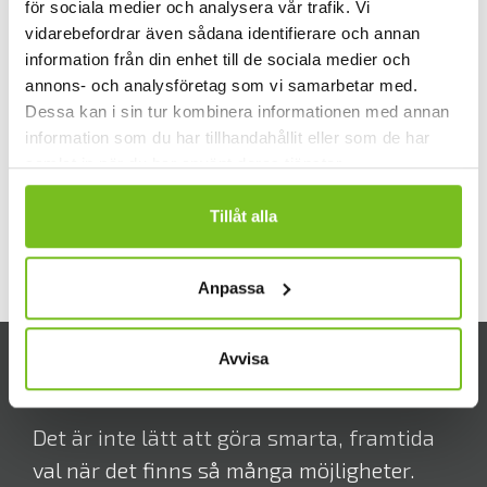
för sociala medier och analysera vår trafik. Vi
genom produkter av hög kvalité,
vidarebefordrar även sådana identifierare och annan
målmedveten produktutveckling, hög
information från din enhet till de sociala medier och
servicegrad och korta leveranstider.
annons- och analysföretag som vi samarbetar med.
Dessa kan i sin tur kombinera informationen med annan
information som du har tillhandahållit eller som de har
samlat in när du har använt deras tjänster.
MER OM FUMEX
Tillåt alla
Anpassa
Avvisa
Vi har varit där du är.
Det är inte lätt att göra smarta, framtida
val när det finns så många möjligheter.