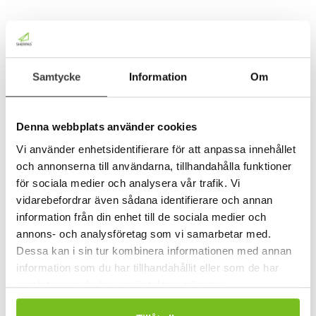
Om Bellman Group
Samtycke
Information
Om
Bellman Group är en anläggningskoncern i
stark tillväxt med en uttalad
förvärvsstrategi. Koncernen verkar inom
Denna webbplats använder cookies
bergsprängning, schakt, transport och
Vi använder enhetsidentifierare för att anpassa innehållet
och annonserna till användarna, tillhandahålla funktioner
hantering av massor i Sverige.
Under 2022
för sociala medier och analysera vår trafik. Vi
omsatte koncernen 3,9 miljarder kronor.
vidarebefordrar även sådana identifierare och annan
Bellman Group, med huvudkontor i Solna,
information från din enhet till de sociala medier och
har cirka 720 anställda och omkring 1 700
annons- och analysföretag som vi samarbetar med.
Dessa kan i sin tur kombinera informationen med annan
underentreprenörer. Moderbolagets
information som du har tillhandahållit eller som de har
företagsobligation är noterad på Nasdaq
samlat in när du har använt deras tjänster.
Stockholm.